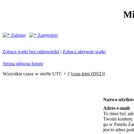
Mi
Zaloguj
Zarejestruj
Zobacz wątki bez odpowiedzi
|
Zobacz aktywne wątki
Strona główna forum
Wszystkie czasy w strefie UTC + 2 [
czas letni (DST)
]
Nazwa użytko
Adres e-mail:
To musi być adr
Twoim kontem. J
go w Panelu Za
jest to adres po