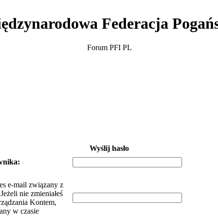
ędzynarodowa Federacja Pogań
Forum PFI PL
Wyślij hasło
wnika:
es e-mail związany z
eżeli nie zmieniałeś
rządzania Kontem,
dany w czasie