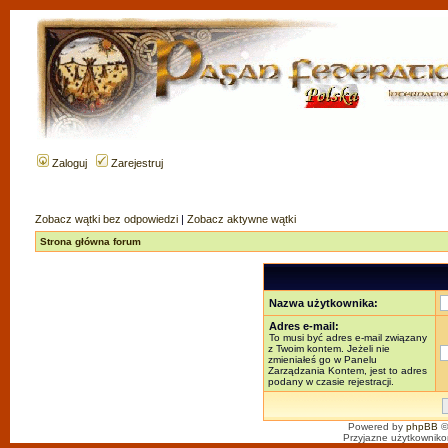
Zaloguj
Zarejestruj
Zobacz wątki bez odpowiedzi
|
Zobacz aktywne wątki
Strona główna forum
Nazwa użytkownika:
Adres e-mail:
To musi być adres e-mail związany
z Twoim kontem. Jeżeli nie
zmieniałeś go w Panelu
Zarządzania Kontem, jest to adres
podany w czasie rejestracji.
Powered by
phpBB
©
Przyjazne użytkowniko