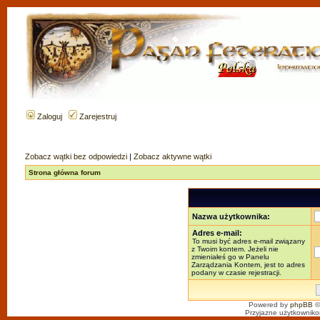
Zaloguj
Zarejestruj
Zobacz wątki bez odpowiedzi
|
Zobacz aktywne wątki
Strona główna forum
Nazwa użytkownika:
Adres e-mail:
To musi być adres e-mail związany
z Twoim kontem. Jeżeli nie
zmieniałeś go w Panelu
Zarządzania Kontem, jest to adres
podany w czasie rejestracji.
Powered by
phpBB
©
Przyjazne użytkowniko