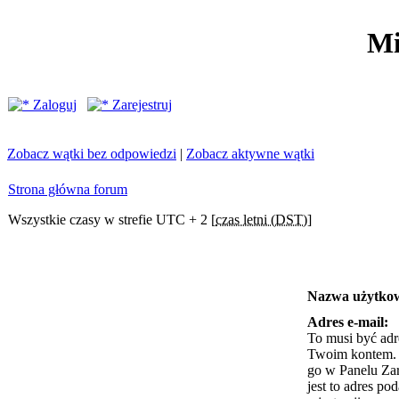
Mi
Zaloguj
Zarejestruj
Zobacz wątki bez odpowiedzi
|
Zobacz aktywne wątki
Strona główna forum
Wszystkie czasy w strefie UTC + 2 [
czas letni (DST)
]
Nazwa użytko
Adres e-mail:
To musi być adr
Twoim kontem. J
go w Panelu Za
jest to adres po