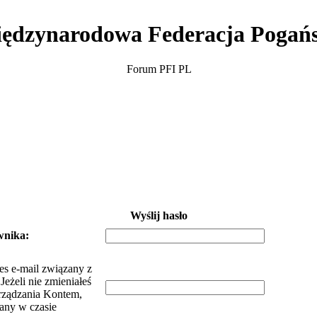
ędzynarodowa Federacja Pogań
Forum PFI PL
Wyślij hasło
wnika:
es e-mail związany z
eżeli nie zmieniałeś
rządzania Kontem,
dany w czasie