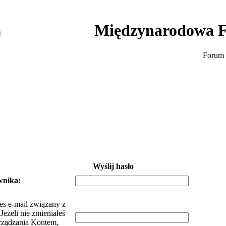
Międzynarodowa F
Forum 
Wyślij hasło
wnika:
es e-mail związany z
eżeli nie zmieniałeś
rządzania Kontem,