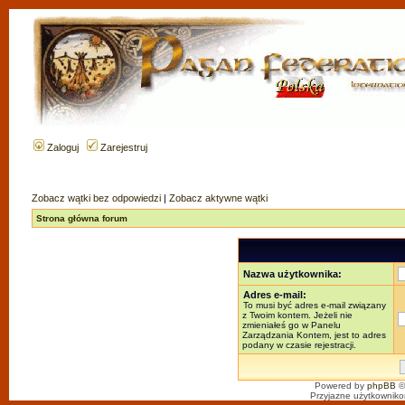
Zaloguj
Zarejestruj
Zobacz wątki bez odpowiedzi
|
Zobacz aktywne wątki
Strona główna forum
Nazwa użytkownika:
Adres e-mail:
To musi być adres e-mail związany
z Twoim kontem. Jeżeli nie
zmieniałeś go w Panelu
Zarządzania Kontem, jest to adres
podany w czasie rejestracji.
Powered by
phpBB
©
Przyjazne użytkowniko