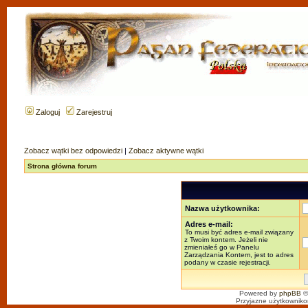
Zaloguj
Zarejestruj
Zobacz wątki bez odpowiedzi
|
Zobacz aktywne wątki
Strona główna forum
Nazwa użytkownika:
Adres e-mail:
To musi być adres e-mail związany
z Twoim kontem. Jeżeli nie
zmieniałeś go w Panelu
Zarządzania Kontem, jest to adres
podany w czasie rejestracji.
Powered by
phpBB
©
Przyjazne użytkowniko