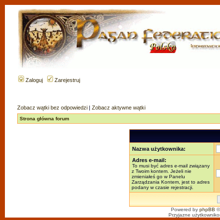
Zaloguj
Zarejestruj
Zobacz wątki bez odpowiedzi
|
Zobacz aktywne wątki
Strona główna forum
Nazwa użytkownika:
Adres e-mail:
To musi być adres e-mail związany
z Twoim kontem. Jeżeli nie
zmieniałeś go w Panelu
Zarządzania Kontem, jest to adres
podany w czasie rejestracji.
Powered by
phpBB
©
Przyjazne użytkowniko