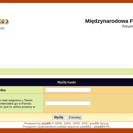
Międzynarodowa F
Forum
Wyślij hasło
ika:
e-mail związany z Twoim
 zmieniałeś go w Panelu
, jest to adres podany w
Powered by
phpBB
© 2000, 2002, 2005, 2007 phpBB Group
Przyjazne użytkownikom polskie wsparcie phpBB3 -
phpBB3.PL