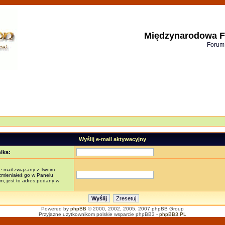
Międzynarodowa F
Forum
Wyślij e-mail aktywacyjny
ika:
e-mail związany z Twoim
 zmieniałeś go w Panelu
, jest to adres podany w
Powered by
phpBB
© 2000, 2002, 2005, 2007 phpBB Group
Przyjazne użytkownikom polskie wsparcie phpBB3 -
phpBB3.PL