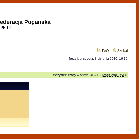
ederacja Pogańska
 PFI PL
FAQ
Szukaj
Teraz jest sobota, 8 sierpnia 2026, 16:16
Wszystkie czasy w strefie UTC + 2 [
czas letni (DST)
]