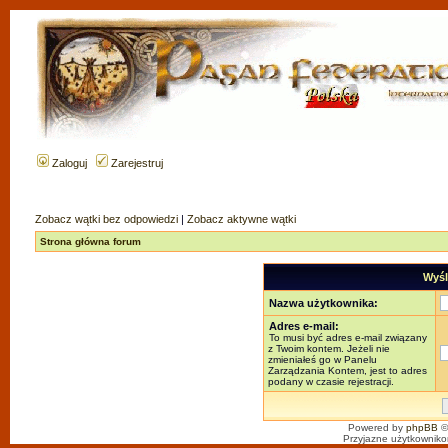
Zaloguj
Zarejestruj
Zobacz wątki bez odpowiedzi
|
Zobacz aktywne wątki
Strona główna forum
Wyśl
Nazwa użytkownika:
Adres e-mail:
To musi być adres e-mail związany
z Twoim kontem. Jeżeli nie
zmieniałeś go w Panelu
Zarządzania Kontem, jest to adres
podany w czasie rejestracji.
Powered by
phpBB
©
Przyjazne użytkowniko