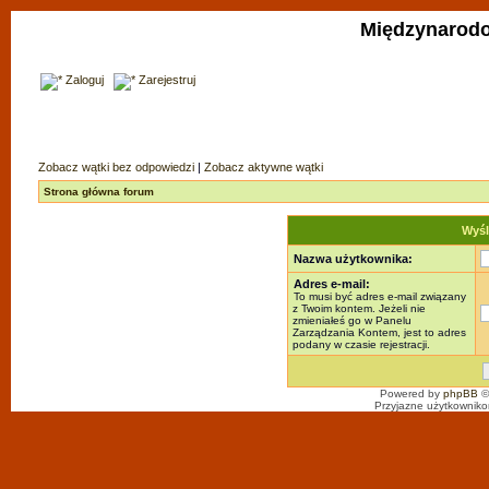
Międzynarodo
Zaloguj
Zarejestruj
Zobacz wątki bez odpowiedzi
|
Zobacz aktywne wątki
Strona główna forum
Wyśl
Nazwa użytkownika:
Adres e-mail:
To musi być adres e-mail związany
z Twoim kontem. Jeżeli nie
zmieniałeś go w Panelu
Zarządzania Kontem, jest to adres
podany w czasie rejestracji.
Powered by
phpBB
©
Przyjazne użytkowniko