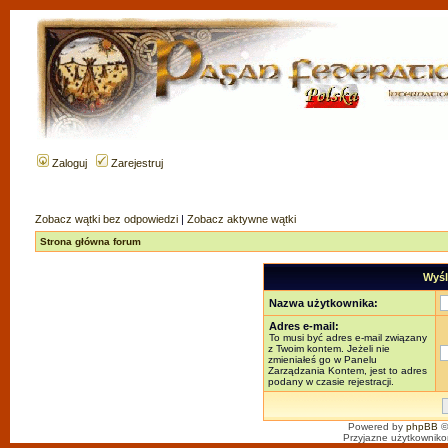
Zaloguj
Zarejestruj
Zobacz wątki bez odpowiedzi
|
Zobacz aktywne wątki
Strona główna forum
Wyśl
Nazwa użytkownika:
Adres e-mail:
To musi być adres e-mail związany
z Twoim kontem. Jeżeli nie
zmieniałeś go w Panelu
Zarządzania Kontem, jest to adres
podany w czasie rejestracji.
Powered by
phpBB
©
Przyjazne użytkowniko