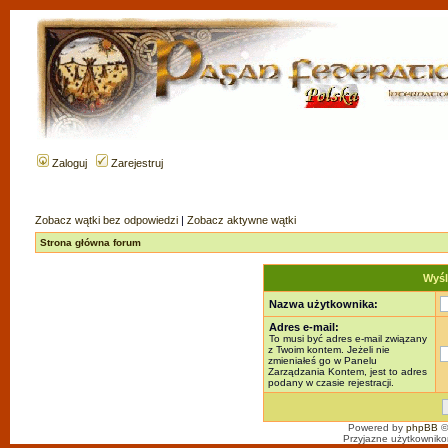
Zaloguj
Zarejestruj
Zobacz wątki bez odpowiedzi
|
Zobacz aktywne wątki
Strona główna forum
Wyśl
Nazwa użytkownika:
Adres e-mail:
To musi być adres e-mail związany
z Twoim kontem. Jeżeli nie
zmieniałeś go w Panelu
Zarządzania Kontem, jest to adres
podany w czasie rejestracji.
Powered by
phpBB
©
Przyjazne użytkowniko