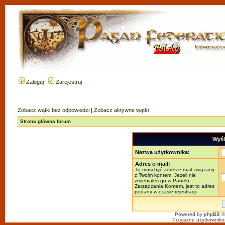
Zaloguj
Zarejestruj
Zobacz wątki bez odpowiedzi
|
Zobacz aktywne wątki
Strona główna forum
Wyśl
Nazwa użytkownika:
Adres e-mail:
To musi być adres e-mail związany
z Twoim kontem. Jeżeli nie
zmieniałeś go w Panelu
Zarządzania Kontem, jest to adres
podany w czasie rejestracji.
Powered by
phpBB
©
Przyjazne użytkowniko