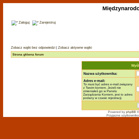
Międzynarodo
Zaloguj
Zarejestruj
Zobacz wątki bez odpowiedzi
|
Zobacz aktywne wątki
Strona główna forum
Wyśl
Nazwa użytkownika:
Adres e-mail:
To musi być adres e-mail związany
z Twoim kontem. Jeżeli nie
zmieniałeś go w Panelu
Zarządzania Kontem, jest to adres
podany w czasie rejestracji.
Powered by
phpBB
©
Przyjazne użytkowniko