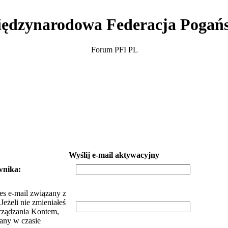
ędzynarodowa Federacja Pogań
Forum PFI PL
Wyślij e-mail aktywacyjny
wnika:
es e-mail związany z
eżeli nie zmieniałeś
rządzania Kontem,
dany w czasie