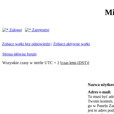
Mi
Zaloguj
Zarejestruj
Zobacz wątki bez odpowiedzi
|
Zobacz aktywne wątki
Strona główna forum
Wszystkie czasy w strefie UTC + 2 [
czas letni (DST)
]
Nazwa użytko
Adres e-mail:
To musi być adr
Twoim kontem. J
go w Panelu Za
jest to adres po