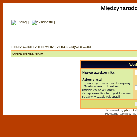
Międzynarodo
Zaloguj
Zarejestruj
Zobacz wątki bez odpowiedzi
|
Zobacz aktywne wątki
Strona główna forum
Wyśl
Nazwa użytkownika:
Adres e-mail:
To musi być adres e-mail związany
z Twoim kontem. Jeżeli nie
zmieniałeś go w Panelu
Zarządzania Kontem, jest to adres
podany w czasie rejestracji.
Powered by
phpBB
©
Przyjazne użytkowniko