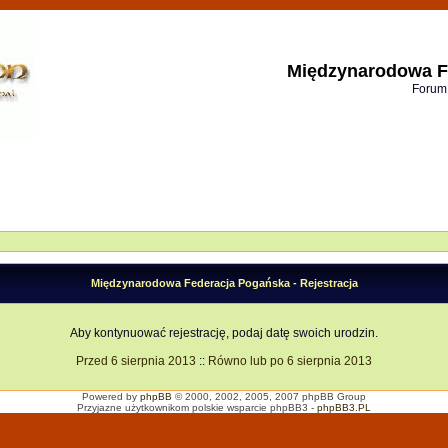
Międzynarodowa F
Forum
Międzynarodowa Federacja Pogańska - Rejestracja
Aby kontynuować rejestrację, podaj datę swoich urodzin.
Przed 6 sierpnia 2013
::
Równo lub po 6 sierpnia 2013
Powered by
phpBB
© 2000, 2002, 2005, 2007 phpBB Group
Przyjazne użytkownikom polskie wsparcie phpBB3 -
phpBB3.PL