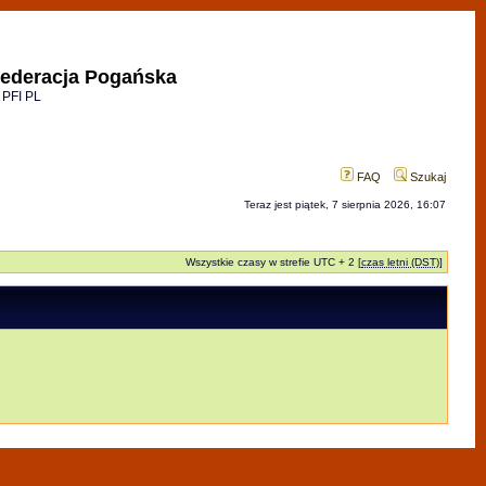
ederacja Pogańska
 PFI PL
FAQ
Szukaj
Teraz jest piątek, 7 sierpnia 2026, 16:07
Wszystkie czasy w strefie UTC + 2 [
czas letni (DST)
]