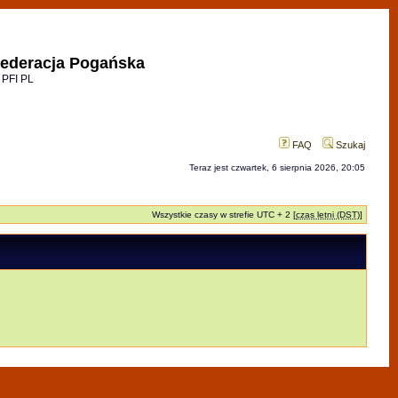
ederacja Pogańska
 PFI PL
FAQ
Szukaj
Teraz jest czwartek, 6 sierpnia 2026, 20:05
Wszystkie czasy w strefie UTC + 2 [
czas letni (DST)
]