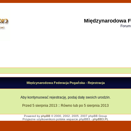
Międzynarodowa F
Forum
Międzynarodowa Federacja Pogańska - Rejestracja
Aby kontynuować rejestrację, podaj datę swoich urodzin.
Przed 5 sierpnia 2013
::
Równo lub po 5 sierpnia 2013
Powered by
phpBB
© 2000, 2002, 2005, 2007 phpBB Group
Przyjazne użytkownikom polskie wsparcie phpBB3 -
phpBB3.PL