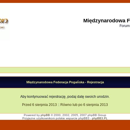
Międzynarodowa F
Forum
Międzynarodowa Federacja Pogańska - Rejestracja
Aby kontynuować rejestrację, podaj datę swoich urodzin.
Przed 6 sierpnia 2013
::
Równo lub po 6 sierpnia 2013
Powered by
phpBB
© 2000, 2002, 2005, 2007 phpBB Group
Przyjazne użytkownikom polskie wsparcie phpBB3 -
phpBB3.PL