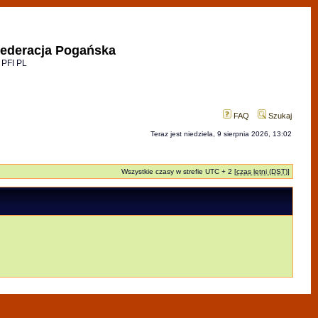
ederacja Pogańska
 PFI PL
FAQ
Szukaj
Teraz jest niedziela, 9 sierpnia 2026, 13:02
Wszystkie czasy w strefie UTC + 2 [
czas letni (DST)
]