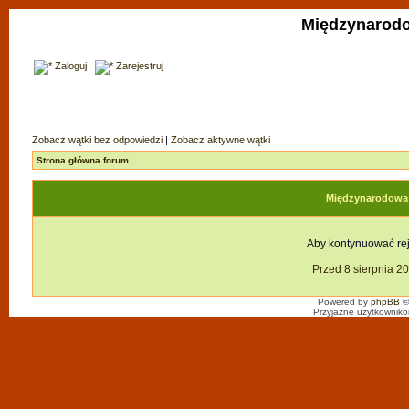
Międzynarodo
Zaloguj
Zarejestruj
Zobacz wątki bez odpowiedzi
|
Zobacz aktywne wątki
Strona główna forum
Międzynarodowa F
Aby kontynuować reje
Przed 8 sierpnia 2
Powered by
phpBB
©
Przyjazne użytkowniko