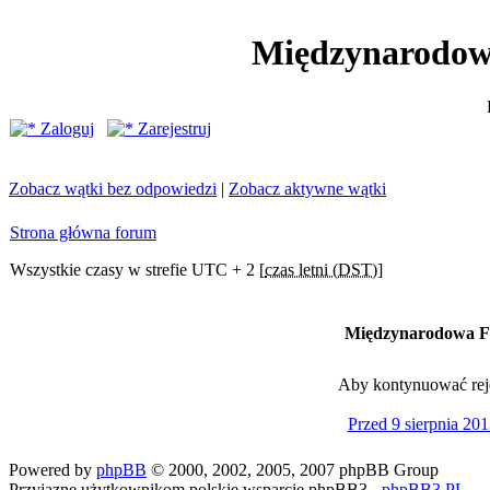
Międzynarodow
Zaloguj
Zarejestruj
Zobacz wątki bez odpowiedzi
|
Zobacz aktywne wątki
Strona główna forum
Wszystkie czasy w strefie UTC + 2 [
czas letni (DST)
]
Międzynarodowa Fe
Aby kontynuować rejes
Przed 9 sierpnia 201
Powered by
phpBB
© 2000, 2002, 2005, 2007 phpBB Group
Przyjazne użytkownikom polskie wsparcie phpBB3 -
phpBB3.PL