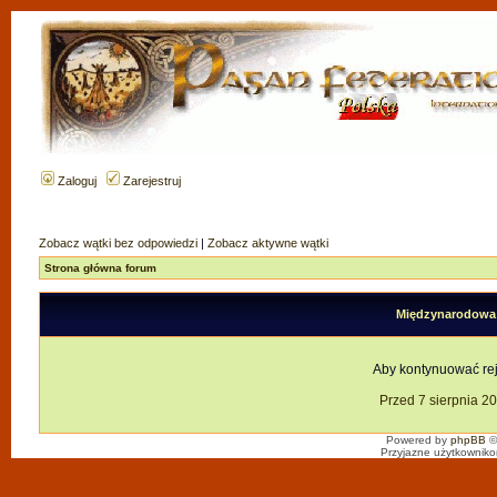
Zaloguj
Zarejestruj
Zobacz wątki bez odpowiedzi
|
Zobacz aktywne wątki
Strona główna forum
Międzynarodowa F
Aby kontynuować reje
Przed 7 sierpnia 2
Powered by
phpBB
©
Przyjazne użytkowniko