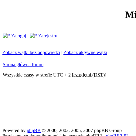
Mi
Zaloguj
Zarejestruj
Zobacz wątki bez odpowiedzi
|
Zobacz aktywne wątki
Strona główna forum
Wszystkie czasy w strefie UTC + 2 [
czas letni (DST)
]
Powered by
phpBB
© 2000, 2002, 2005, 2007 phpBB Group
Przyjazne użytkownikom polskie wsparcie phpBB3 -
phpBB3.PL