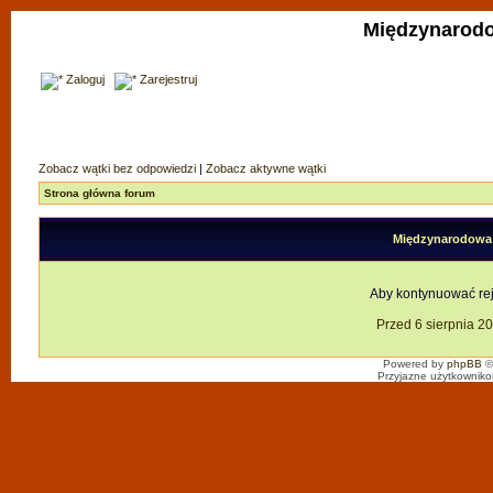
Międzynarodo
Zaloguj
Zarejestruj
Zobacz wątki bez odpowiedzi
|
Zobacz aktywne wątki
Strona główna forum
Międzynarodowa F
Aby kontynuować reje
Przed 6 sierpnia 2
Powered by
phpBB
©
Przyjazne użytkowniko