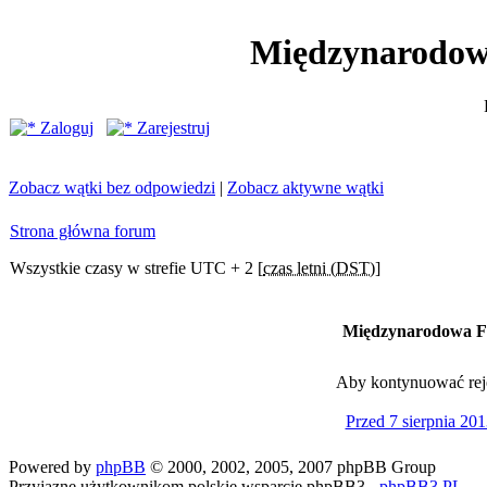
Międzynarodow
Zaloguj
Zarejestruj
Zobacz wątki bez odpowiedzi
|
Zobacz aktywne wątki
Strona główna forum
Wszystkie czasy w strefie UTC + 2 [
czas letni (DST)
]
Międzynarodowa Fe
Aby kontynuować rejes
Przed 7 sierpnia 201
Powered by
phpBB
© 2000, 2002, 2005, 2007 phpBB Group
Przyjazne użytkownikom polskie wsparcie phpBB3 -
phpBB3.PL