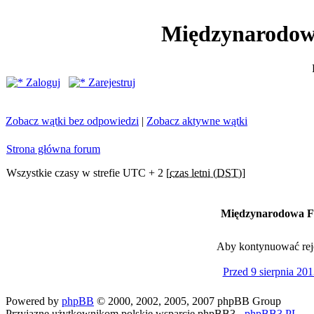
Międzynarodow
Zaloguj
Zarejestruj
Zobacz wątki bez odpowiedzi
|
Zobacz aktywne wątki
Strona główna forum
Wszystkie czasy w strefie UTC + 2 [
czas letni (DST)
]
Międzynarodowa Fe
Aby kontynuować rejes
Przed 9 sierpnia 201
Powered by
phpBB
© 2000, 2002, 2005, 2007 phpBB Group
Przyjazne użytkownikom polskie wsparcie phpBB3 -
phpBB3.PL