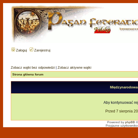
Zaloguj
Zarejestruj
Zobacz wątki bez odpowiedzi
|
Zobacz aktywne wątki
Strona główna forum
Międzynarodowa F
Aby kontynuować reje
Przed 7 sierpnia 2
Powered by
phpBB
©
Przyjazne użytkowniko