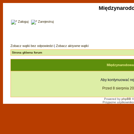
Międzynarodo
Zaloguj
Zarejestruj
Zobacz wątki bez odpowiedzi
|
Zobacz aktywne wątki
Strona główna forum
Międzynarodowa F
Aby kontynuować reje
Przed 8 sierpnia 2
Powered by
phpBB
©
Przyjazne użytkowniko