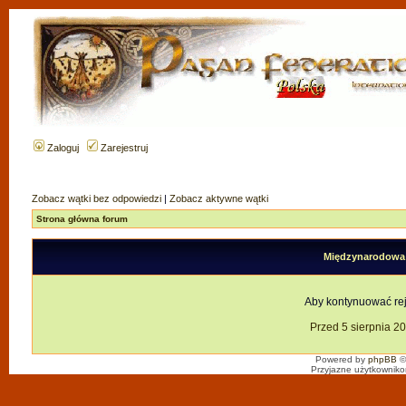
Zaloguj
Zarejestruj
Zobacz wątki bez odpowiedzi
|
Zobacz aktywne wątki
Strona główna forum
Międzynarodowa F
Aby kontynuować reje
Przed 5 sierpnia 2
Powered by
phpBB
©
Przyjazne użytkowniko