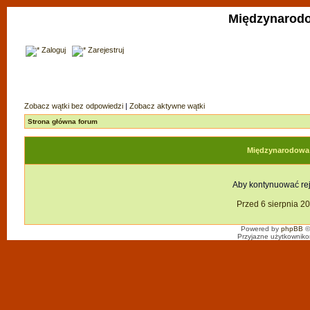
Międzynarodo
Zaloguj
Zarejestruj
Zobacz wątki bez odpowiedzi
|
Zobacz aktywne wątki
Strona główna forum
Międzynarodowa F
Aby kontynuować reje
Przed 6 sierpnia 2
Powered by
phpBB
©
Przyjazne użytkowniko