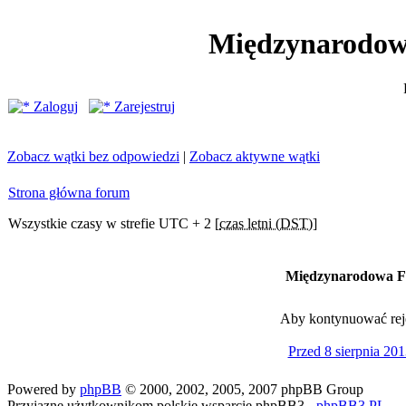
Międzynarodow
Zaloguj
Zarejestruj
Zobacz wątki bez odpowiedzi
|
Zobacz aktywne wątki
Strona główna forum
Wszystkie czasy w strefie UTC + 2 [
czas letni (DST)
]
Międzynarodowa Fe
Aby kontynuować rejes
Przed 8 sierpnia 201
Powered by
phpBB
© 2000, 2002, 2005, 2007 phpBB Group
Przyjazne użytkownikom polskie wsparcie phpBB3 -
phpBB3.PL