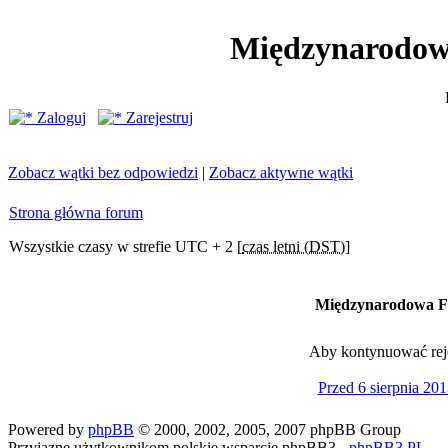
Międzynarodow
Zaloguj
Zarejestruj
Zobacz wątki bez odpowiedzi
|
Zobacz aktywne wątki
Strona główna forum
Wszystkie czasy w strefie UTC + 2 [
czas letni (DST)
]
Międzynarodowa Fe
Aby kontynuować rejes
Przed 6 sierpnia 201
Powered by
phpBB
© 2000, 2002, 2005, 2007 phpBB Group
Przyjazne użytkownikom polskie wsparcie phpBB3 -
phpBB3.PL