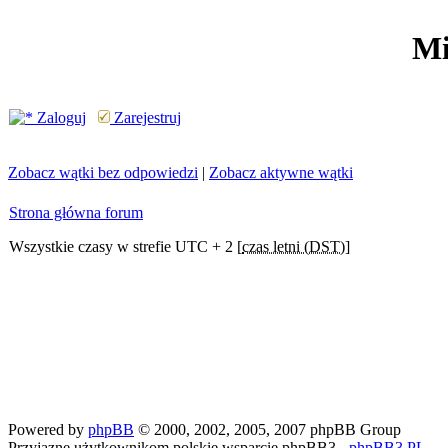
Mi
Zaloguj
Zarejestruj
Zobacz wątki bez odpowiedzi
|
Zobacz aktywne wątki
Strona główna forum
Wszystkie czasy w strefie UTC + 2 [
czas letni (DST)
]
Powered by
phpBB
© 2000, 2002, 2005, 2007 phpBB Group
Przyjazne użytkownikom polskie wsparcie phpBB3 -
phpBB3.PL