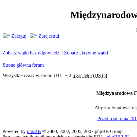
Międzynarodow
Zaloguj
Zarejestruj
Zobacz wątki bez odpowiedzi
|
Zobacz aktywne wątki
Strona główna forum
Wszystkie czasy w strefie UTC + 2 [
czas letni (DST)
]
Międzynarodowa Fe
Aby kontynuować rejes
Przed 5 sierpnia 201
Powered by
phpBB
© 2000, 2002, 2005, 2007 phpBB Group
Przyjazne użytkownikom polskie wsparcie phpBB3 -
phpBB3.PL