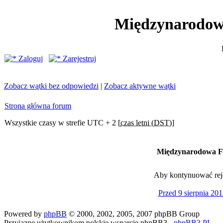
Międzynarodow
Zaloguj
Zarejestruj
Zobacz wątki bez odpowiedzi
|
Zobacz aktywne wątki
Strona główna forum
Wszystkie czasy w strefie UTC + 2 [
czas letni (DST)
]
Międzynarodowa Fe
Aby kontynuować rejes
Przed 9 sierpnia 201
Powered by
phpBB
© 2000, 2002, 2005, 2007 phpBB Group
Przyjazne użytkownikom polskie wsparcie phpBB3 -
phpBB3.PL