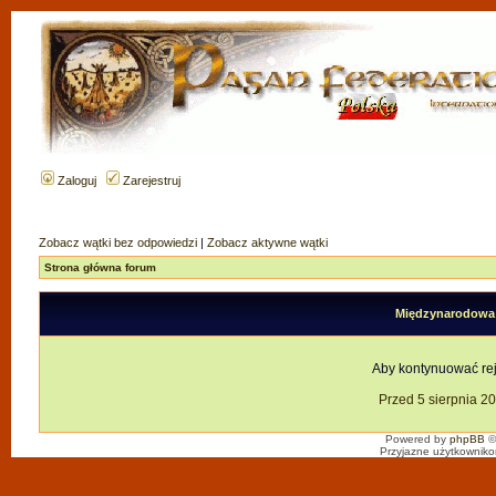
Zaloguj
Zarejestruj
Zobacz wątki bez odpowiedzi
|
Zobacz aktywne wątki
Strona główna forum
Międzynarodowa F
Aby kontynuować reje
Przed 5 sierpnia 2
Powered by
phpBB
©
Przyjazne użytkowniko