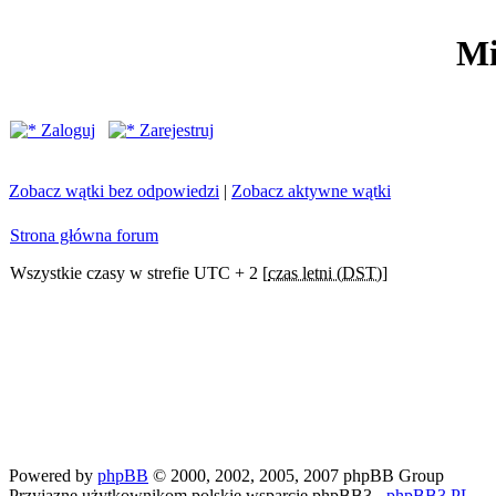
Mi
Zaloguj
Zarejestruj
Zobacz wątki bez odpowiedzi
|
Zobacz aktywne wątki
Strona główna forum
Wszystkie czasy w strefie UTC + 2 [
czas letni (DST)
]
Powered by
phpBB
© 2000, 2002, 2005, 2007 phpBB Group
Przyjazne użytkownikom polskie wsparcie phpBB3 -
phpBB3.PL