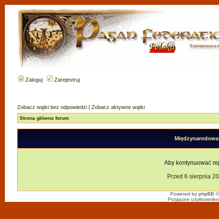
Zaloguj
Zarejestruj
Zobacz wątki bez odpowiedzi
|
Zobacz aktywne wątki
Strona główna forum
Międzynarodowa F
Aby kontynuować reje
Przed 6 sierpnia 2
Powered by
phpBB
©
Przyjazne użytkowniko