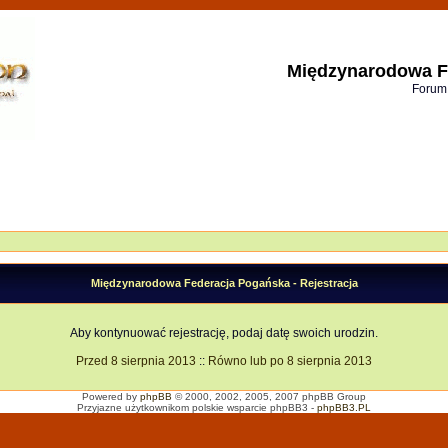
Międzynarodowa F
Forum
Międzynarodowa Federacja Pogańska - Rejestracja
Aby kontynuować rejestrację, podaj datę swoich urodzin.
Przed 8 sierpnia 2013
::
Równo lub po 8 sierpnia 2013
Powered by
phpBB
© 2000, 2002, 2005, 2007 phpBB Group
Przyjazne użytkownikom polskie wsparcie phpBB3 -
phpBB3.PL