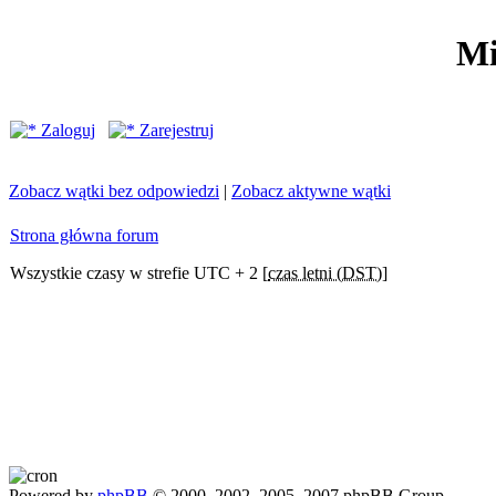
Mi
Zaloguj
Zarejestruj
Zobacz wątki bez odpowiedzi
|
Zobacz aktywne wątki
Strona główna forum
Wszystkie czasy w strefie UTC + 2 [
czas letni (DST)
]
Powered by
phpBB
© 2000, 2002, 2005, 2007 phpBB Group