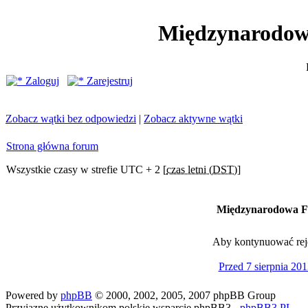
Międzynarodow
Zaloguj
Zarejestruj
Zobacz wątki bez odpowiedzi
|
Zobacz aktywne wątki
Strona główna forum
Wszystkie czasy w strefie UTC + 2 [
czas letni (DST)
]
Międzynarodowa Fe
Aby kontynuować rejes
Przed 7 sierpnia 201
Powered by
phpBB
© 2000, 2002, 2005, 2007 phpBB Group
Przyjazne użytkownikom polskie wsparcie phpBB3 -
phpBB3.PL