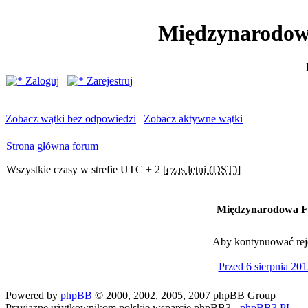
Międzynarodow
Zaloguj
Zarejestruj
Zobacz wątki bez odpowiedzi
|
Zobacz aktywne wątki
Strona główna forum
Wszystkie czasy w strefie UTC + 2 [
czas letni (DST)
]
Międzynarodowa Fe
Aby kontynuować rejes
Przed 6 sierpnia 201
Powered by
phpBB
© 2000, 2002, 2005, 2007 phpBB Group
Przyjazne użytkownikom polskie wsparcie phpBB3 -
phpBB3.PL