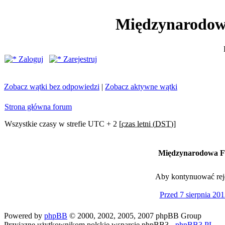
Międzynarodow
Zaloguj
Zarejestruj
Zobacz wątki bez odpowiedzi
|
Zobacz aktywne wątki
Strona główna forum
Wszystkie czasy w strefie UTC + 2 [
czas letni (DST)
]
Międzynarodowa Fe
Aby kontynuować rejes
Przed 7 sierpnia 201
Powered by
phpBB
© 2000, 2002, 2005, 2007 phpBB Group
Przyjazne użytkownikom polskie wsparcie phpBB3 -
phpBB3.PL