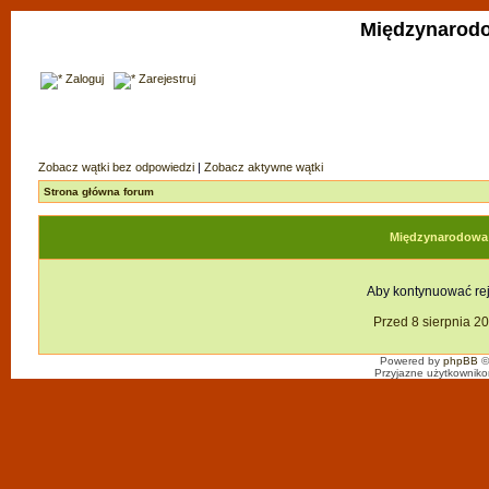
Międzynarodo
Zaloguj
Zarejestruj
Zobacz wątki bez odpowiedzi
|
Zobacz aktywne wątki
Strona główna forum
Międzynarodowa F
Aby kontynuować reje
Przed 8 sierpnia 2
Powered by
phpBB
©
Przyjazne użytkowniko