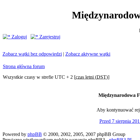
Międzynarodow
Zaloguj
Zarejestruj
Zobacz wątki bez odpowiedzi
|
Zobacz aktywne wątki
Strona główna forum
Wszystkie czasy w strefie UTC + 2 [
czas letni (DST)
]
Międzynarodowa Fe
Aby kontynuować rejes
Przed 7 sierpnia 201
Powered by
phpBB
© 2000, 2002, 2005, 2007 phpBB Group
Przyjazne użytkownikom polskie wsparcie phpBB3 -
phpBB3.PL