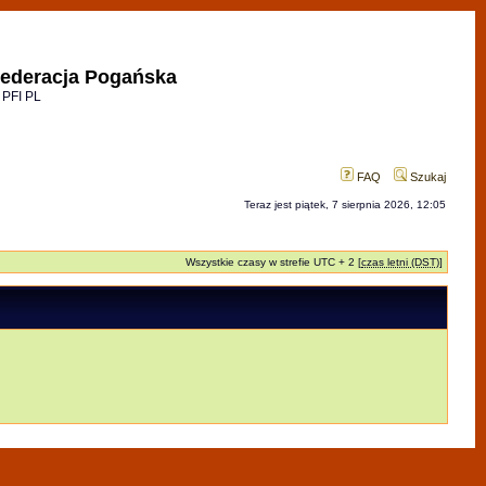
ederacja Pogańska
 PFI PL
FAQ
Szukaj
Teraz jest piątek, 7 sierpnia 2026, 12:05
Wszystkie czasy w strefie UTC + 2 [
czas letni (DST)
]