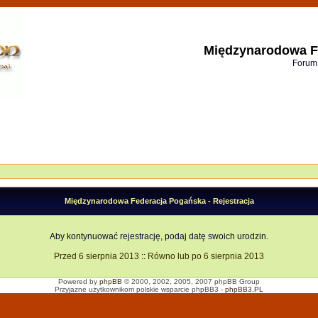
Międzynarodowa F
Forum
Międzynarodowa Federacja Pogańska - Rejestracja
Aby kontynuować rejestrację, podaj datę swoich urodzin.
Przed 6 sierpnia 2013
::
Równo lub po 6 sierpnia 2013
Powered by
phpBB
© 2000, 2002, 2005, 2007 phpBB Group
Przyjazne użytkownikom polskie wsparcie phpBB3 -
phpBB3.PL