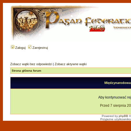
Zaloguj
Zarejestruj
Zobacz wątki bez odpowiedzi
|
Zobacz aktywne wątki
Strona główna forum
Międzynarodowa F
Aby kontynuować reje
Przed 7 sierpnia 2
Powered by
phpBB
©
Przyjazne użytkowniko